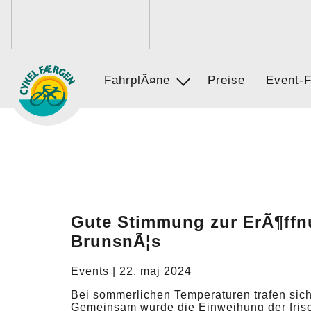
FahrplÃ¤ne
Karte
Preise
Event-F
Egernsund - BrunsnÃƒÂ¦s - Langbal
Gute Stimmung zur ErÃ¶ffn
BrunsnÃ¦s
Events | 22. maj 2024
Bei sommerlichen Temperaturen trafen sic
Gemeinsam wurde die Einweihung der frisc