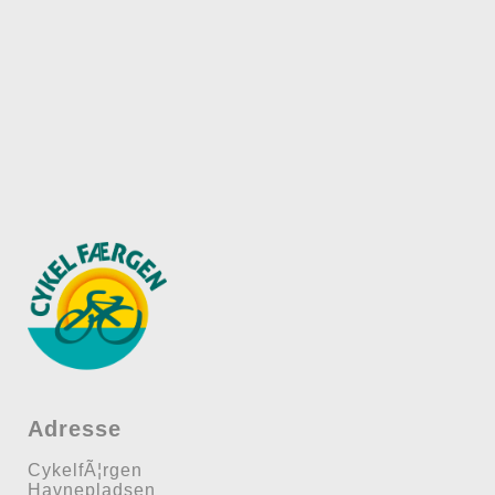
Adresse
CykelfÃ¦rgen
Havnepladsen