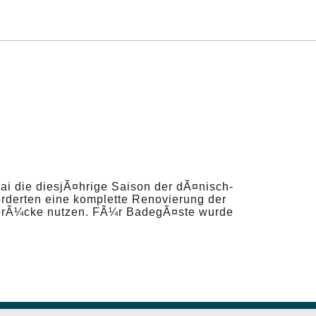
Mai die diesjÃ¤hrige Saison der dÃ¤nisch-
derten eine komplette Renovierung der
ebrÃ¼cke nutzen. FÃ¼r BadegÃ¤ste wurde