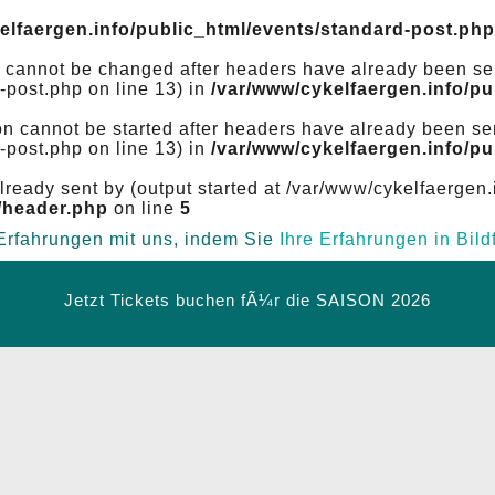
elfaergen.info/public_html/events/standard-post.php
gs cannot be changed after headers have already been se
-post.php on line 13) in
/var/www/cykelfaergen.info/p
on cannot be started after headers have already been se
-post.php on line 13) in
/var/www/cykelfaergen.info/p
lready sent by (output started at /var/www/cykelfaergen.
/header.php
on line
5
 Erfahrungen mit uns, indem Sie
Ihre Erfahrungen in Bil
Jetzt Tickets buchen fÃ¼r die SAISON 2026
Langballigau