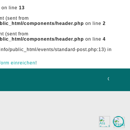
on line
13
nt (sent from
ublic_html/components/header.php
on line
2
nt (sent from
ublic_html/components/header.php
on line
4
info/public_html/events/standard-post.php:13) in
dform einreichen
!
Es 
Onlinebeza
Kontakt