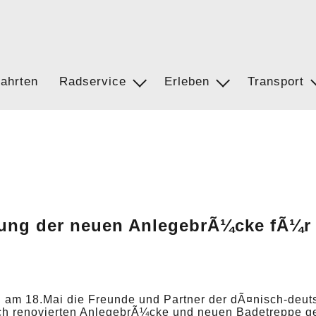
Wanderer & Fahrradfahre
ahrten
Radservice
Radservice
Erleben
Ostsee Radweg
Transport
Bus
ligau
Wettervorhersage
Attraktionen
FÃ¤hren
Flensburg Fjord Route
ung der neuen AnlegebrÃ¼cke fÃ¼r 
Mit dem Fahrrad auf Schl
h am 18.Mai die Freunde und Partner der dÃ¤nisch-deut
h renovierten AnlegebrÃ¼cke und neuen Badetreppe ge