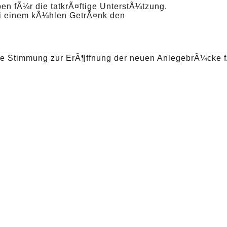
en fÃ¼r die tatkrÃ¤ftige UnterstÃ¼tzung.
ei einem kÃ¼hlen GetrÃ¤nk den