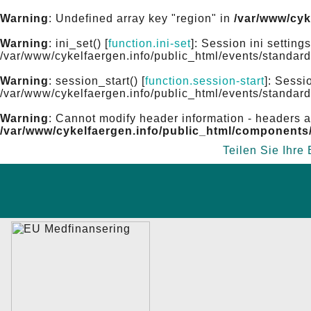
Warning
: Undefined array key "region" in
/var/www/cyk
Warning
: ini_set() [
function.ini-set
]: Session ini settin
/var/www/cykelfaergen.info/public_html/events/standard
Warning
: session_start() [
function.session-start
]: Sessi
/var/www/cykelfaergen.info/public_html/events/standard
Warning
: Cannot modify header information - headers a
/var/www/cykelfaergen.info/public_html/components
Teilen Sie Ihre