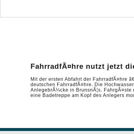
FahrradfÃ¤hre nutzt jetzt 
Mit der ersten Abfahrt der FahrradfÃ¤hre 
deutschen FahrradfÃ¤hre. Die Hochwasser
AnlegebrÃ¼cke in BrunsnÃ¦s. FahrgÃ¤ste 
eine Badetreppe am Kopf des Anlegers mon