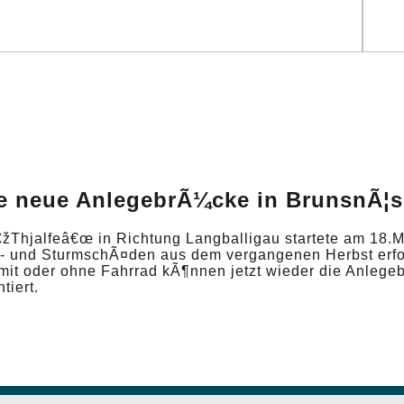
die neue AnlegebrÃ¼cke in BrunsnÃ¦s
â€žThjalfeâ€œ in Richtung Langballigau startete am 18.
- und SturmschÃ¤den aus dem vergangenen Herbst erfor
mit oder ohne Fahrrad kÃ¶nnen jetzt wieder die Anleg
tiert.