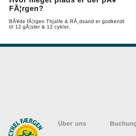
FÃ¦rgen?
BÃ¥de fÃ¦rgen Thjalfe & RÃ¸dsand er godkendt
til 12 gÃ¦ster & 12 cykler.
Über uns
Buchun