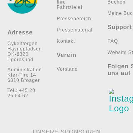
Ihre
Buchen
Fahrtziele!
Meine Bu
Pressebereich
Support
Pressematerial
Adresse
Kontakt
FAQ
Cykelfærgen
Havnepladsen
Website S
DK-6320
Verein
Egernsund
Folgen 
Vorstand
Administration
uns auf
Klør-Fire 14
6310 Broager
Tel.: +45 20
25 64 62
UNSERE SPONSOREN