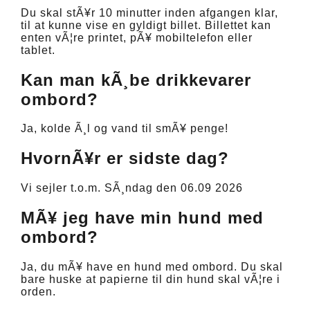
Du skal stÃ¥r 10 minutter inden afgangen klar,
til at kunne vise en gyldigt billet. Billettet kan
enten vÃ¦re printet, pÃ¥ mobiltelefon eller
tablet.
Kan man kÃ¸be drikkevarer
ombord?
Ja, kolde Ã¸l og vand til smÃ¥ penge!
HvornÃ¥r er sidste dag?
Vi sejler t.o.m. SÃ¸ndag den 06.09 2026
MÃ¥ jeg have min hund med
ombord?
Ja, du mÃ¥ have en hund med ombord. Du skal
bare huske at papierne til din hund skal vÃ¦re i
orden.