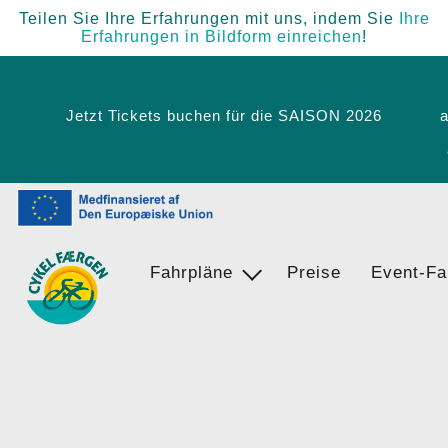
Teilen Sie Ihre Erfahrungen mit uns, indem Sie
Ihre
Erfahrungen in Bildform einreichen
!
Jetzt Tickets buchen für die SAISON 2026
a
Fahrpläne
Karte
Preise
Event-Fa
Egernsund - BrunsnÃ¦s - Langballi