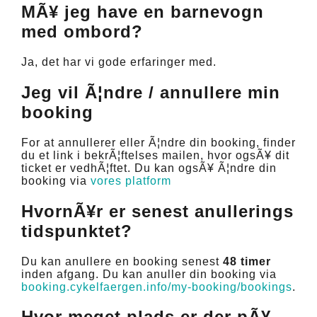
MÃ¥ jeg have en barnevogn
med ombord?
Ja, det har vi gode erfaringer med.
Jeg vil Ã¦ndre / annullere min
booking
For at annullerer eller Ã¦ndre din booking, finder
du et link i bekrÃ¦ftelses mailen, hvor ogsÃ¥ dit
ticket er vedhÃ¦ftet. Du kan ogsÃ¥ Ã¦ndre din
booking via
vores platform
HvornÃ¥r er senest anullerings
tidspunktet?
Du kan anullere en booking senest
48 timer
inden afgang. Du kan anuller din booking via
booking.cykelfaergen.info/my-booking/bookings
.
Hvor meget plads er der pÃ¥